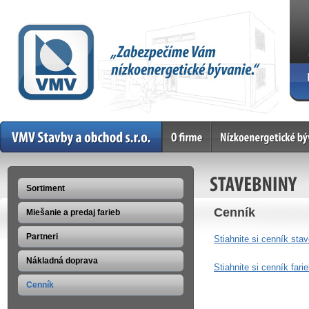
Home
O firme
Nízkoenergetické bývan
STAVEBNINY
Sortiment
Cenník
Miešanie a predaj farieb
Partneri
Stiahnite si cenník sta
Nákladná doprava
Stiahnite si cenník farie
Cenník