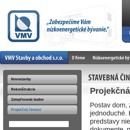
Home
O firme
Nízkoenergetické bývan
STAVEBNÁ ČI
Novostavby
Projekčná
Rekonštrukcie
Zatepľovanie budov
Postav dom, z
Projekčná činnosť
jednoduché. K
predstavy nie
dokumente, p