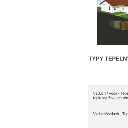
TYPY TEPELN
Vzduch / voda - Tep
teplo využíva pre oh
Vzduch/vzduch - Tepe