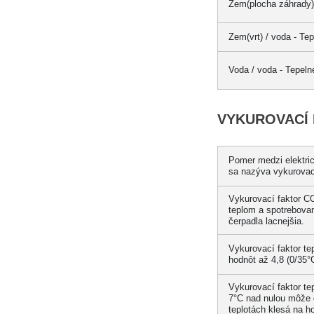
Zem(plocha záhrady) 
Zem(vrt) / voda - Te
Voda / voda - Tepeln
VYKUROVACÍ
Pomer medzi elektric
sa nazýva vykurovac
Vykurovací faktor CO
teplom a spotrebovan
čerpadla lacnejšia.
Vykurovací faktor t
hodnôt až
4,8
(0/35°
Vykurovací faktor t
7°C
nad nulou môže d
teplotách klesá na h