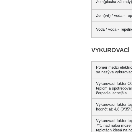
Zem(plocha záhrady) 
Zem(vrt) / voda - Te
Voda / voda - Tepeln
VYKUROVACÍ
Pomer medzi elektric
sa nazýva vykurovac
Vykurovací faktor CO
teplom a spotrebovan
čerpadla lacnejšia.
Vykurovací faktor t
hodnôt až
4,8
(0/35°
Vykurovací faktor t
7°C
nad nulou môže d
teplotách klesá na h