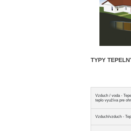
TYPY TEPELN
Vzduch / voda - Tep
teplo využíva pre oh
Vzduch/vzduch - Tepe