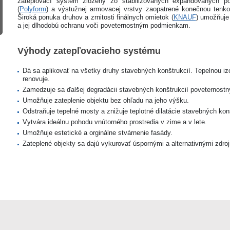
zateplovací systém zložený zo stabilizovaných expandovaných p
(
Polyform
) a výstužnej armovacej vrstvy zaopatrené konečnou tenko
Široká ponuka druhov a zrnitosti finálnych omietok (
KNAUF
) umožňuje 
a jej dlhodobú ochranu voči poveternostným podmienkam.
Výhody zatepľovacieho systému
Dá sa aplikovať na všetky druhy stavebných konštrukcií. Tepelnou iz
renovuje.
Zamedzuje sa ďalšej degradácii stavebných konštrukcií poveternostn
Umožňuje zateplenie objektu bez ohľadu na jeho výšku.
Odstraňuje tepelné mosty a znižuje teplotné dilatácie stavebných konš
Vytvára ideálnu pohodu vnútorného prostredia v zime a v lete.
Umožňuje estetické a orginálne stvárnenie fasády.
Zateplené objekty sa dajú vykurovať úspornými a alternativnými zdroj