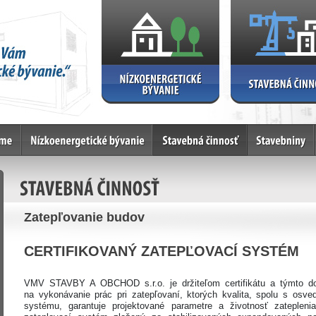
e
Nízkoenergetické bývanie
Stavebná činnosť
Stavebniny
STAVEBNÁ ČINNOSŤ
Zatepľovanie budov
CERTIFIKOVANÝ ZATEPĽOVACÍ SYSTÉM
VMV STAVBY A OBCHOD s.r.o. je držiteľom certifikátu a týmto do
na vykonávanie prác pri zatepľovaní, ktorých kvalita, spolu s osv
systému, garantuje projektované parametre a životnosť zateplen