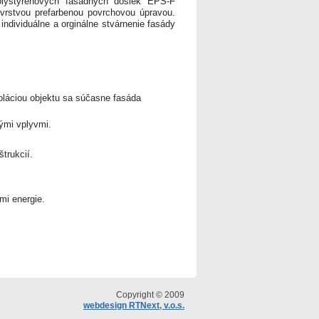
olystyrénových fasádných dosiek EPS-F
vrstvou prefarbenou povrchovou úpravou.
individuálne a orginálne stvárnenie fasády
oláciou objektu sa súčasne fasáda
ými vplyvmi.
trukcií.
mi energie.
Copyright © 2009
webdesign RTNext, v.o.s.