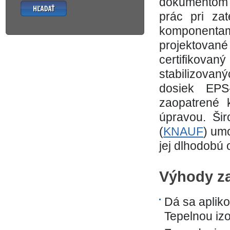
dokumentom 
Hľadať
prác pri zat
komponenta
projektovan
certifikova
stabilizova
dosiek EPS
zaopatrené 
úpravou. Šir
(
KNAUF
) um
jej dlhodobú
Výhody z
Dá sa apliko
Tepelnou izo