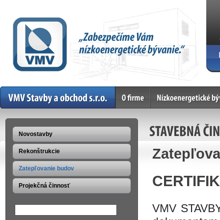
Home
O firme
Nízkoenergetické bývan
STAVEBNÁ ČI
Novostavby
Zatepľov
Rekonštrukcie
Zatepľovanie budov
CERTIFI
Projekčná činnosť
VMV STAVBY A