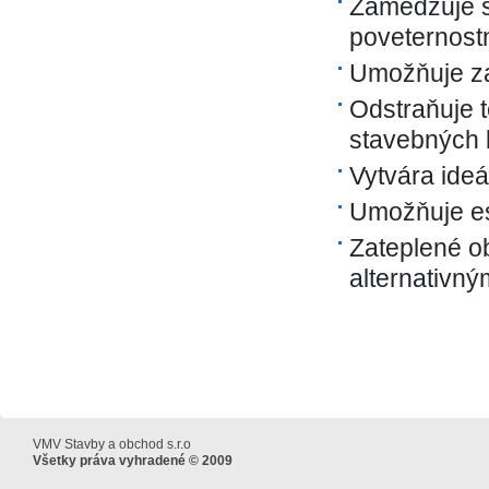
Zamedzuje s
poveternost
Umožňuje za
Odstraňuje t
stavebných k
Vytvára ideá
Umožňuje est
Zateplené o
alternativný
VMV Stavby a obchod s.r.o
Všetky práva vyhradené © 2009