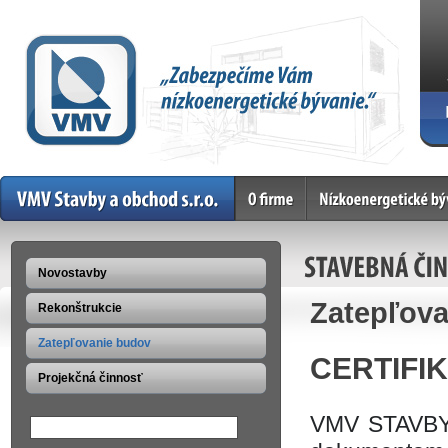
Home
O firme
Nízkoenergetické bývan
STAVEBNÁ ČI
Novostavby
Zatepľov
Rekonštrukcie
Zatepľovanie budov
CERTIFI
Projekčná činnosť
VMV STAVBY A