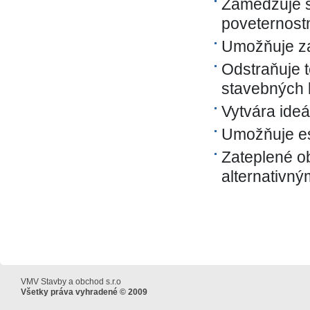
Zamedzuje s
poveternost
Umožňuje za
Odstraňuje t
stavebných k
Vytvára ideá
Umožňuje est
Zateplené o
alternativný
VMV Stavby a obchod s.r.o
Všetky práva vyhradené © 2009