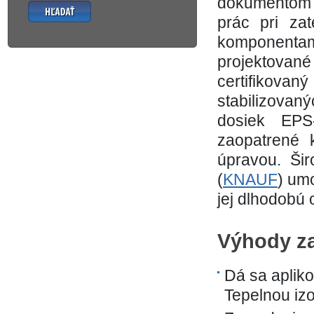
dokumentom 
Hľadať
prác pri zat
komponenta
projektovan
certifikova
stabilizova
dosiek EPS
zaopatrené 
úpravou. Šir
(
KNAUF
) um
jej dlhodobú
Výhody z
Dá sa apliko
Tepelnou izo